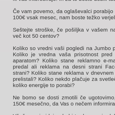
Če vam povemo, da oglaševalci porabijo 
100€ vsak mesec, nam boste težko verjel
Seštejte stroške, če pošiljka v vašem na
več kot 50 centov?
Koliko so vredni vaši pogledi na Jumbo pl
Koliko je vredna vaša prisotnost pred t
aparatom? Koliko stane reklamno e-mai
predal ali reklama na desni strani Fa
strani? Koliko stane reklama v dnevnem 
prelistali? Koliko nekdo plačuje za svetl
koliko energije to porabi?
Ne bomo se dosti zmotili če ugotovimo,
150€ mesečno, da Vas o nečem informira