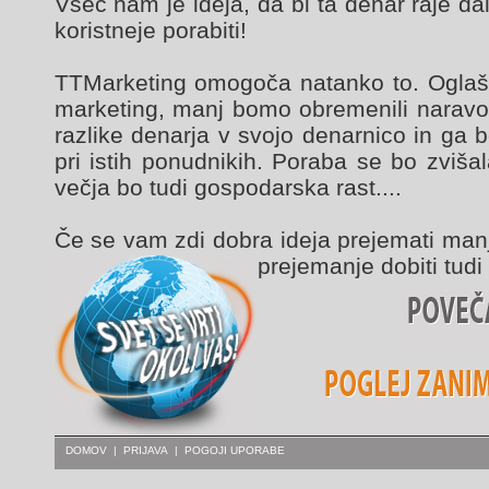
Všeč nam je ideja, da bi ta denar raje dal
koristneje porabiti!
TTMarketing omogoča natanko to. Oglaš
marketing, manj bomo obremenili naravo,
razlike denarja v svojo denarnico in ga b
pri istih ponudnikih. Poraba se bo zviša
večja bo tudi gospodarska rast....
Če se vam zdi dobra ideja prejemati manj
prejemanje dobiti tud
DOMOV
|
PRIJAVA
|
POGOJI UPORABE